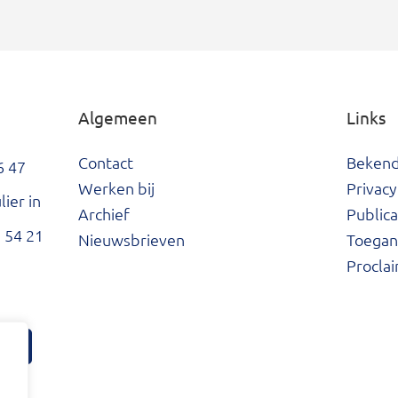
Algemeen
Links
Contact
Beken
6 47
Werken bij
Privacy
ier in
Archief
Publica
 54 21
Nieuwsbrieven
Toegank
Procla
tter
ard Facebook
he Waard LinkedIn
Hoeksche Waard Instagram
Hoeksche Waard YouTube