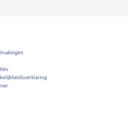
dmakingen
ties
elijkheidsverklaring
imer