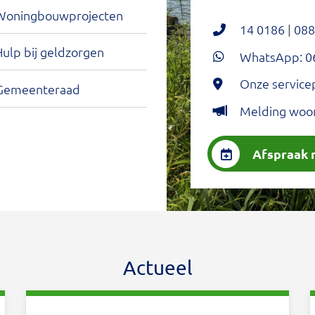
Woningbouwprojecten
14 0186
|
088
ulp bij geldzorgen
WhatsApp: 06
Onze service
Gemeenteraad
Melding woon
Afspraak
Actueel