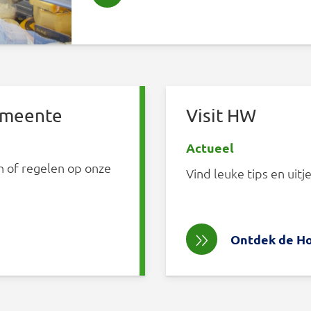
emeente
Visit HW
Actueel
en of regelen op onze
Vind leuke tips en uit
Ontdek de H