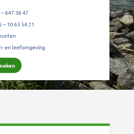
 – 647 36 47
 – 10 63 54 21
punten
- en leefomgeving
 maken