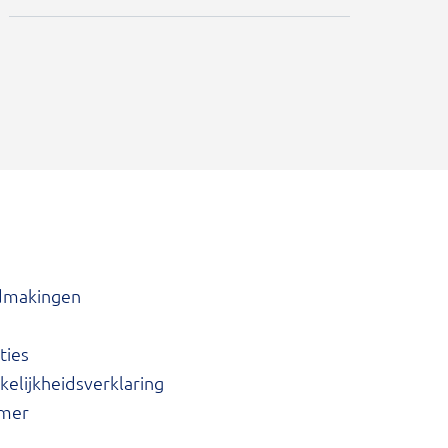
dmakingen
ties
elijkheidsverklaring
imer