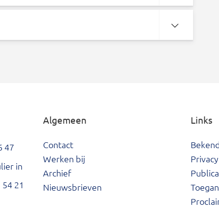
Algemeen
Links
Contact
Beken
6 47
Werken bij
Privacy
ier in
Archief
Publica
 54 21
Nieuwsbrieven
Toegank
Procla