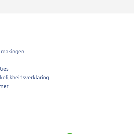
dmakingen
ties
elijkheidsverklaring
imer