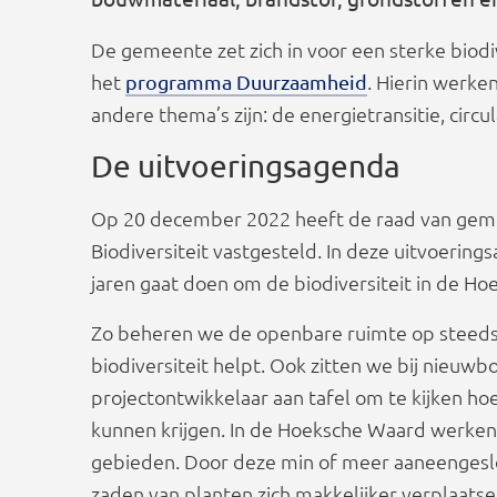
De gemeente zet zich in voor een sterke biodiv
het
. Hierin werk
programma Duurzaamheid
andere thema’s zijn: de energietransitie, circ
De uitvoeringsagenda
Op 20 december 2022 heeft de raad van gem
Biodiversiteit vastgesteld. In deze uitvoer
jaren gaat doen om de biodiversiteit in de H
Zo beheren we de openbare ruimte op steeds
biodiversiteit helpt. Ook zitten we bij nieuw
projectontwikkelaar aan tafel om te kijken hoe
kunnen krijgen. In de Hoeksche Waard werke
gebieden. Door deze min of meer aaneengeslo
zaden van planten zich makkelijker verplaatsen