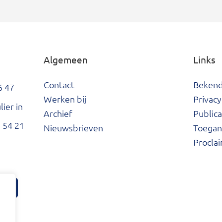
Algemeen
Links
Contact
Beken
6 47
Werken bij
Privacy
ier in
Archief
Publica
 54 21
Nieuwsbrieven
Toegank
Procla
tter
ard Facebook
he Waard LinkedIn
Hoeksche Waard Instagram
Hoeksche Waard YouTube