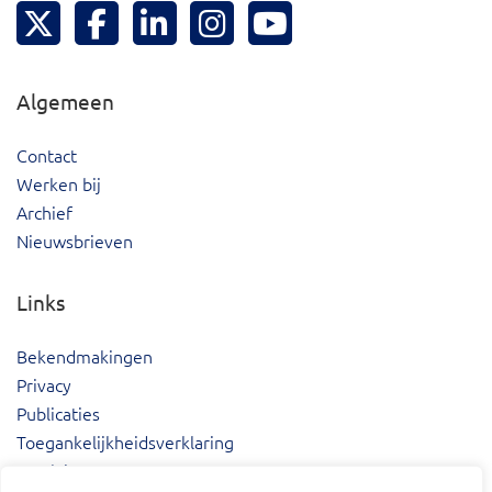
Hoeksche Waard Twitter
Hoeksche Waard Facebook
Hoeksche Waard LinkedIn
Hoeksche Waard Instagram
Hoeksche Waard YouTu
Algemeen
Contact
Werken bij
Archief
Nieuwsbrieven
Links
Bekendmakingen
Privacy
Publicaties
Toegankelijkheidsverklaring
Proclaimer