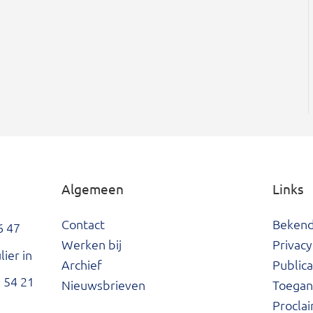
Algemeen
Links
Contact
Beken
6 47
Werken bij
Privacy
ier in
Archief
Publica
 54 21
Nieuwsbrieven
Toegank
Procla