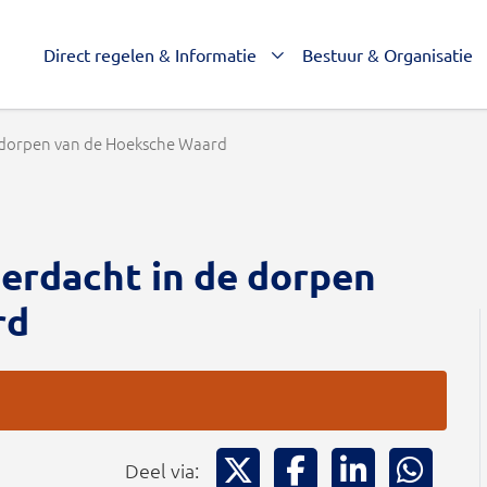
Direct regelen & Informatie
Bestuur & Organisatie
e dorpen van de Hoeksche Waard
erdacht in de dorpen
rd
Deel via X
Deel via Facebook
Deel via Li
Deel
Deel via: