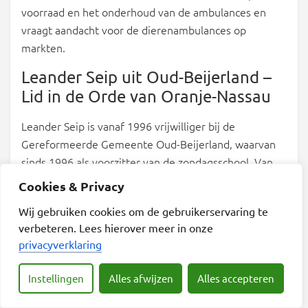
voorraad en het onderhoud van de ambulances en
vraagt aandacht voor de dierenambulances op
markten.
Leander Seip uit Oud-Beijerland –
Lid in de Orde van Oranje-Nassau
Leander Seip is vanaf 1996 vrijwilliger bij de
Gereformeerde Gemeente Oud-Beijerland, waarvan
sinds 1996 als voorzitter van de zondagsschool. Van
1998 tot 2015 was hij lid van de actiecommissie en
Cookies & Privacy
van 2012 tot 2018 lid van de zendingscommissie.
Wij gebruiken cookies om de gebruikerservaring te
Sinds 2022 is hij ouderling. In de periode 2006 tot
verbeteren. Lees hierover meer in onze
2018 was hij vrijwilliger bij de Stichting Adullam
privacyverklaring
Comité Puttershoek. Deze stichting biedt zorg en
begeleiding aan mensen met een verstandelijke
Instellingen
Alles afwijzen
Alles accepteren
beperking. Hij was veilingmeester bij de verkopingen
op de jaarlijkse open dagen. Als vrijwilliger bij het