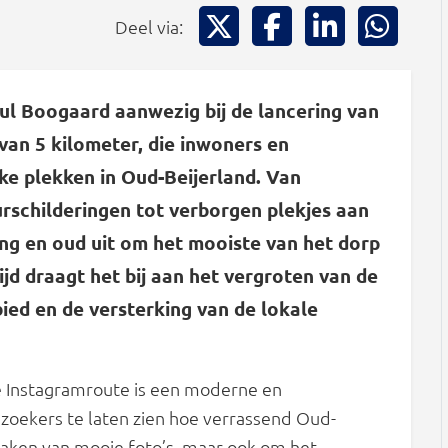
Deel via X
Deel via Facebook
Deel via Li
Deel
Deel via:
l Boogaard aanwezig bij de lancering van
van 5 kilometer, die inwoners en
e plekken in Oud-Beijerland. Van
urschilderingen tot verborgen plekjes aan
ng en oud uit om het mooiste van het dorp
tijd draagt het bij aan het vergroten van de
ied en de versterking van de lokale
 Instagramroute is een moderne en
oekers te laten zien hoe verrassend Oud-
 maken van mooie foto’s, maar ook om het