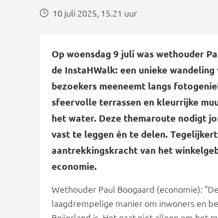
10 juli 2025, 15.21 uur
Op woensdag 9 juli was wethouder Pau
de InstaHWalk: een unieke wandeling 
bezoekers meeneemt langs fotogeniek
sfeervolle terrassen en kleurrijke mu
het water. Deze themaroute nodigt jo
vast te leggen én te delen. Tegelijker
aantrekkingskracht van het winkelgeb
economie.
Wethouder Paul Boogaard (economie): “De
laagdrempelige manier om inwoners en bez
Beijerland is. Het gaat niet alleen om het