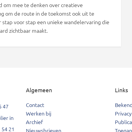
d om mee te denken over creatieve
ng om de route in de toekomst ook uit te
r stap voor stap een unieke wandelervaring die
ard zichtbaar maakt.
Algemeen
Links
Contact
Beken
6 47
Werken bij
Privacy
ier in
Archief
Publica
 54 21
Nieuwsbrieven
Toegank