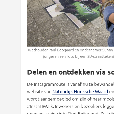
Wethouder Paul Boogaard en ondernemer Sunny v
jongeren een foto bij een 3D-straatteken
Delen en ontdekken via s
De Instagramroute is vanaf nu te bewandele
website van
en
Natuurlijk Hoeksche Waard
wordt aangemoedigd om zijn of haar mooist
#InstaHWalk. Inwoners en bezoekers leggen
doen en te zien is in Oud-Beijerland. Zo k