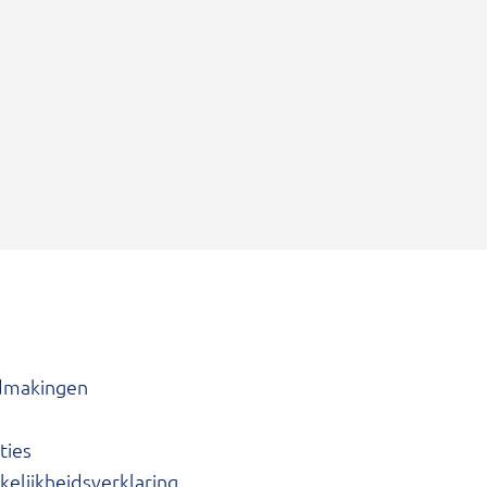
dmakingen
ties
elijkheidsverklaring