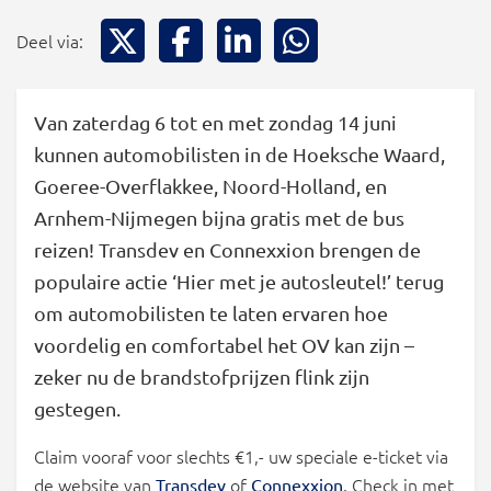
Deel via X
Deel via Facebook
Deel via LinkedIn
Deel via WhatsApp
Deel via:
Van zaterdag 6 tot en met zondag 14 juni
kunnen automobilisten in de Hoeksche Waard,
Goeree-Overflakkee, Noord-Holland, en
Arnhem-Nijmegen bijna gratis met de bus
reizen! Transdev en Connexxion brengen de
populaire actie ‘Hier met je autosleutel!’ terug
om automobilisten te laten ervaren hoe
voordelig en comfortabel het OV kan zijn –
zeker nu de brandstofprijzen flink zijn
gestegen.
Claim vooraf voor slechts €1,- uw speciale e-ticket via
de website van
of
. Check in met
Transdev
Connexxion