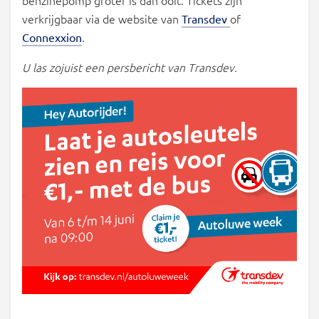
benzinepomp groter is dan ooit. Tickets zijn
verkrijgbaar via de website van
of
Transdev
.
Connexxion
U las zojuist een persbericht van Transdev.