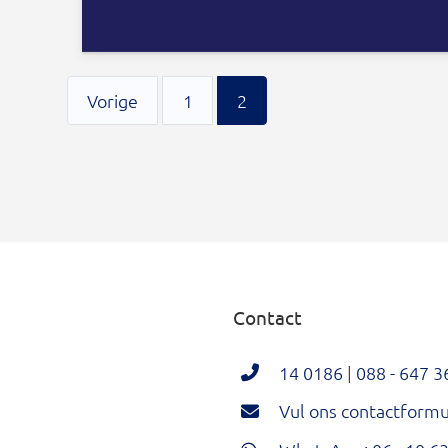
Vorige
1
2
Contact
14 0186
|
088 - 647 3
Vul ons contactformul