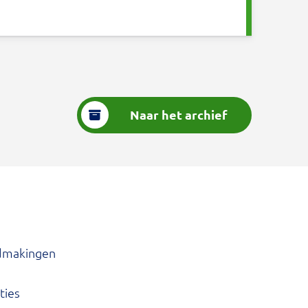
Naar het archief
dmakingen
ties