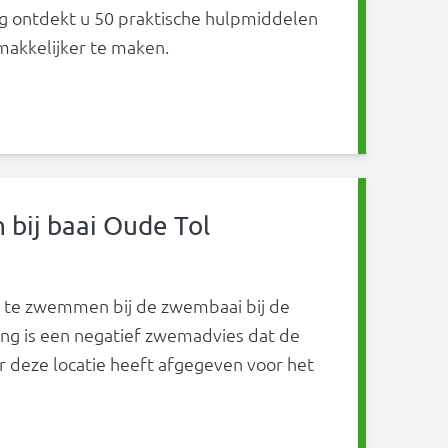
ng ontdekt u 50 praktische hulpmiddelen
makkelijker te maken.
m Langer Thuis-woning: tips en inspiratie om langer
bij baai Oude Tol
et te zwemmen bij de zwembaai bij de
ing is een negatief zwemadvies dat de
or deze locatie heeft afgegeven voor het
iet zwemmen bij baai Oude Tol