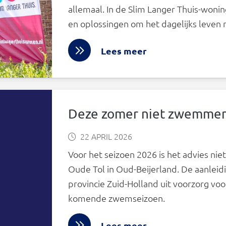
allemaal. In de Slim Langer Thuis-woni
en oplossingen om het dagelijks leven 
over Bezoek de Sli
Lees meer
Deze zomer niet zwemmen 
22 APRIL 2026
Voor het seizoen 2026 is het advies ni
Oude Tol in Oud-Beijerland. De aanleid
provincie Zuid-Holland uit voorzorg vo
komende zwemseizoen.
over Deze zomer n
Lees meer