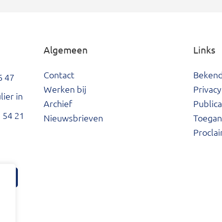
Algemeen
Links
Contact
Beken
6 47
Werken bij
Privacy
ier in
Archief
Publica
 54 21
Nieuwsbrieven
Toegank
Procla
tter
ard Facebook
he Waard LinkedIn
Hoeksche Waard Instagram
Hoeksche Waard YouTube