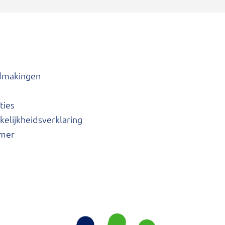
dmakingen
ties
elijkheidsverklaring
imer