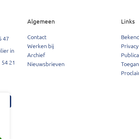
Algemeen
Links
Contact
Beken
6 47
Werken bij
Privacy
ier in
Archief
Publica
 54 21
Nieuwsbrieven
Toegank
Procla
tter
ard Facebook
he Waard LinkedIn
Hoeksche Waard Instagram
Hoeksche Waard YouTube