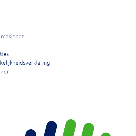
dmakingen
ties
elijkheidsverklaring
imer