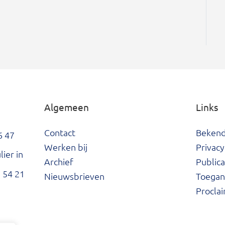
Algemeen
Links
Contact
Beken
6 47
Werken bij
Privacy
ier in
Archief
Publica
 54 21
Nieuwsbrieven
Toegank
Procla