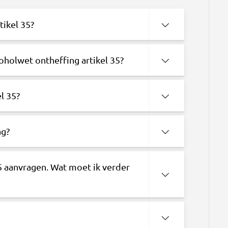
tikel 35?
oholwet ontheffing artikel 35?
l 35?
ag?
35 aanvragen. Wat moet ik verder