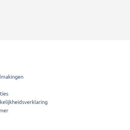
dmakingen
ties
elijkheidsverklaring
imer