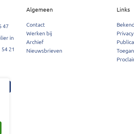
Algemeen
Links
Contact
Beken
6 47
Werken bij
Privacy
ier in
Archief
Publica
 54 21
Nieuwsbrieven
Toegank
Procla
tter
ard Facebook
he Waard LinkedIn
Hoeksche Waard Instagram
Hoeksche Waard YouTube