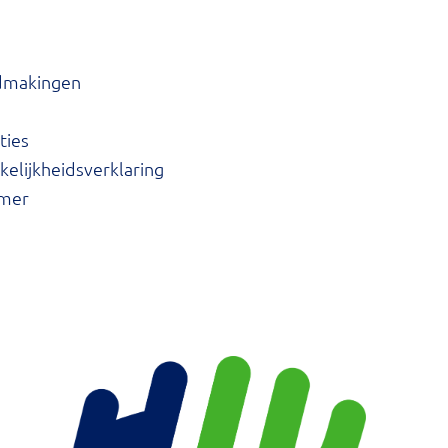
dmakingen
ties
elijkheidsverklaring
imer