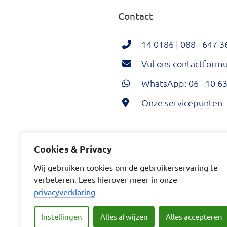
Contact
14 0186
|
088 - 647 3
Vul ons contactformul
WhatsApp: 06 - 10 63
Onze servicepunten
Hoeksche Waard Twi
Hoeksche Wa
Hoeksc
Cookies & Privacy
Wij gebruiken cookies om de gebruikerservaring te
verbeteren. Lees hierover meer in onze
privacyverklaring
Instellingen
Alles afwijzen
Alles accepteren