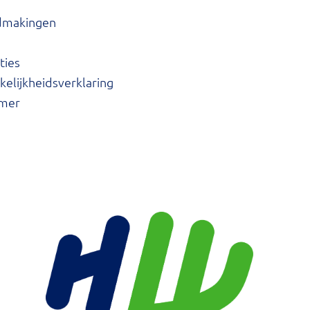
dmakingen
ties
elijkheidsverklaring
imer