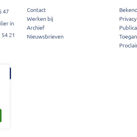
Contact
Beken
6 47
Werken bij
Privacy
ier in
Archief
Publica
 54 21
Nieuwsbrieven
Toegank
Procla
tter
ard Facebook
he Waard LinkedIn
Hoeksche Waard Instagram
Hoeksche Waard YouTube