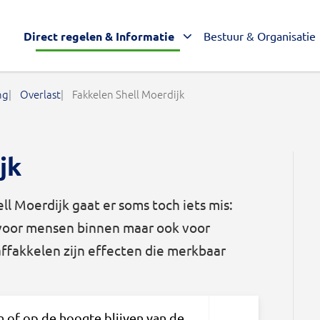
Direct regelen & Informatie
Bestuur & Organisatie
ng
Overlast
Fakkelen Shell Moerdijk
jk
l Moerdijk gaat er soms toch iets mis:
 voor mensen binnen maar ook voor
affakkelen zijn effecten die merkbaar
n of op de hoogte blijven van de