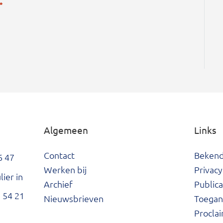
*
Algemeen
Links
Contact
Beken
6 47
Werken bij
Privacy
ier in
Archief
Publica
 54 21
Nieuwsbrieven
Toegank
Procla