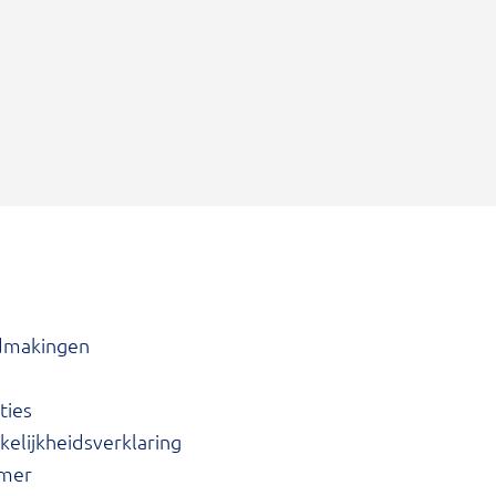
dmakingen
ties
elijkheidsverklaring
imer