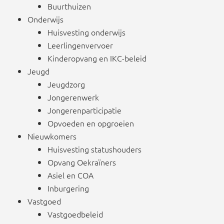
Buurthuizen
Onderwijs
Huisvesting onderwijs
Leerlingenvervoer
Kinderopvang en IKC-beleid
Jeugd
Jeugdzorg
Jongerenwerk
Jongerenparticipatie
Opvoeden en opgroeien
Nieuwkomers
Huisvesting statushouders
Opvang Oekraïners
Asiel en COA
Inburgering
Vastgoed
Vastgoedbeleid