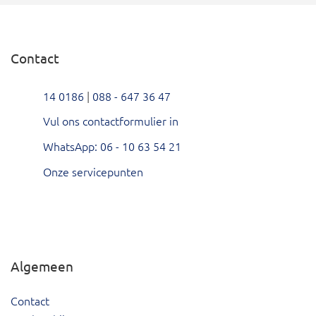
Contact
14 0186
|
088 - 647 36 47
Vul ons contactformulier in
WhatsApp: 06 - 10 63 54 21
Onze servicepunten
Hoeksche Waard Twitter
Hoeksche Waard Facebook
Hoeksche Waard LinkedIn
Hoeksche Waard Instagram
Hoeksche Waard YouTube
Algemeen
Contact