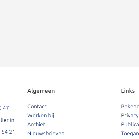
Algemeen
Links
Contact
Beken
6 47
Werken bij
Privacy
ier in
Archief
Publica
 54 21
Nieuwsbrieven
Toegank