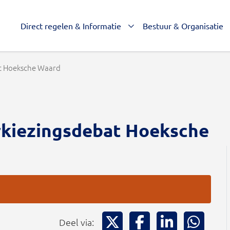
Direct regelen & Informatie
Bestuur & Organisatie
t Hoeksche Waard
rkiezingsdebat Hoeksche
Deel via X
Deel via Facebook
Deel via Li
Deel
Deel via: